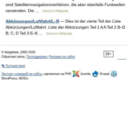
sind Satellitennavigationsverfahren, die aber ebenfalls Funkwellen
verwenden. Die …
Deutsch Wikipedia
Abkürzungen/Luftfahrt/L–R
— Dies ist der vierte Teil der Liste
Abkürzungen/Luftfahrt. Liste der Abkürzungen Teil 1 A A Teil 2 B–D
B; C; D Teil 3 E–K …
Deutsch Wikipedia
© Академик, 2000-2026
18+
Обратная связь:
Техподдержка
,
Реклама на сайте
👣 Путешествия
Экспорт словарей на сайты
, сделанные на PHP,
Joomla,
Drupal,
WordPress, MODx.