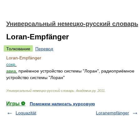
Универсальный немецко-русский словарь
Loran-Empfänger
Толкование
Перевод
Loran-Empfänger
сокр.
авиа.
приёмное устройство системы "Лоран", радиоприёмное
устройство системы "Лоран"
Универсальный немецко-русский словарь
.
Академик.ру
.
2011
.
Игры ⚽
Поможем написать курсовую
Loquazität
Loranempfänger